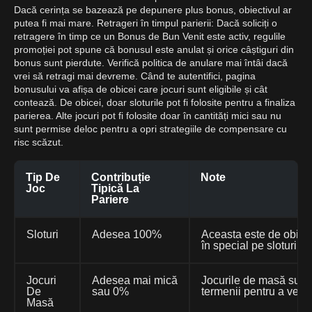
Dacă cerința se bazează pe depunere plus bonus, obiectivul ar
putea fi mai mare. Retrageri în timpul parierii: Dacă soliciți o
retragere în timp ce un Bonus de Bun Venit este activ, regulile
promoției pot spune că bonusul este anulat și orice câștiguri din
bonus sunt pierdute. Verifică politica de anulare mai întâi dacă
vrei să retragi mai devreme. Când te autentifici, pagina
bonusului va afișa de obicei care jocuri sunt eligibile și cât
contează. De obicei, doar sloturile pot fi folosite pentru a finaliza
parierea. Alte jocuri pot fi folosite doar în cantități mici sau nu
sunt permise deloc pentru a opri strategiile de compensare cu
risc scăzut.
Tip De
Contribuție
Note
Joc
Tipică La
Pariere
Sloturi
Adesea 100%
Aceasta este de obicei
în special pe sloturi s
Jocuri
Adesea mai mică
Jocurile de masă sunt 
De
sau 0%
termenii pentru a vede
Masă