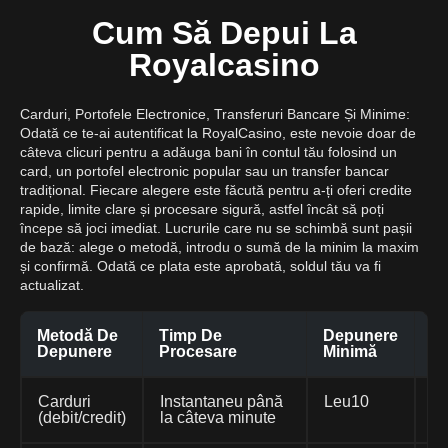
Cum Să Depui La
Royalcasino
Carduri, Portofele Electronice, Transferuri Bancare Și Minime:
Odată ce te-ai autentificat la RoyalCasino, este nevoie doar de
câteva clicuri pentru a adăuga bani în contul tău folosind un
card, un portofel electronic popular sau un transfer bancar
tradițional. Fiecare alegere este făcută pentru a-ți oferi credite
rapide, limite clare și procesare sigură, astfel încât să poți
începe să joci imediat. Lucrurile care nu se schimbă sunt pașii
de bază: alege o metodă, introdu o sumă de la minim la maxim
și confirmă. Odată ce plata este aprobată, soldul tău va fi
actualizat.
Metodă De
Timp De
Depunere
N
Depunere
Procesare
Minimă
Carduri
Instantaneu până
Leu10
Po
(debit/credit)
la câteva minute