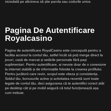
niciodată pe altcineva să știe parola sau codurile unice.
Pagina De Autentificare
Royalcasino
Pagina de autentificare RoyalCasino este concepută pentru a
facilita accesul la contul tău, astfel încât să poți merge direct la
jocuri, casă de marcat și setările personale fără pași
suplimentari. Pentru autentificare, ai nevoie doar de o conexiune
la internet stabilă și de informațiile folosite la crearea profilului.
Pentru jucătorii care revin, scopul este viteza și consistența.
Soldul tău, bonusurile active și activitatea recentă sunt toate
legate de contul tău, deci asigurarea că te autentifici corect atât
pe desktop cât și pe mobil asigură că totul funcționează așa
cum trebuie.