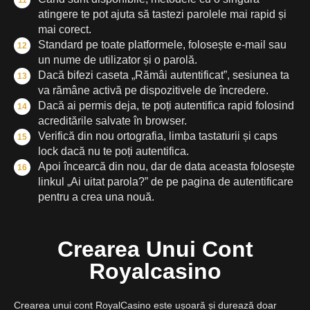
atingere te pot ajuta să tastezi parolele mai rapid și
mai corect.
Standard pe toate platformele, folosește e-mail sau
un nume de utilizator și o parolă.
Dacă bifezi caseta „Rămâi autentificat”, sesiunea ta
va rămâne activă pe dispozitivele de încredere.
Dacă ai permis deja, te poți autentifica rapid folosind
acreditările salvate în browser.
Verifică din nou ortografia, limba tastaturii și caps
lock dacă nu te poți autentifica.
Apoi încearcă din nou, dar de data aceasta folosește
linkul „Ai uitat parola?” de pe pagina de autentificare
pentru a crea una nouă.
Crearea Unui Cont
Royalcasino
Crearea unui cont RoyalCasino este ușoară și durează doar