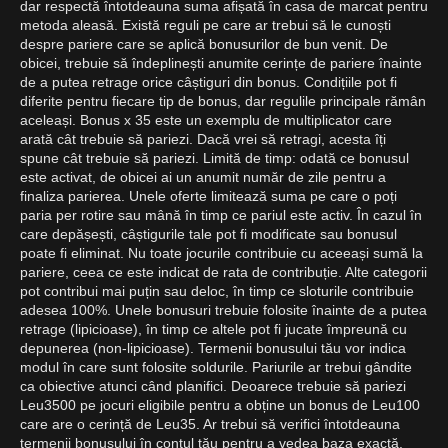
dar respectă întotdeauna suma afișată în casa de marcat pentru
metoda aleasă. Există reguli pe care ar trebui să le cunoști
despre pariere care se aplică bonusurilor de bun venit. De
obicei, trebuie să îndeplinești anumite cerințe de pariere înainte
de a putea retrage orice câștiguri din bonus. Condițiile pot fi
diferite pentru fiecare tip de bonus, dar regulile principale rămân
aceleași. Bonus x 35 este un exemplu de multiplicator care
arată cât trebuie să pariezi. Dacă vrei să retragi, acesta îți
spune cât trebuie să pariezi. Limită de timp: odată ce bonusul
este activat, de obicei ai un anumit număr de zile pentru a
finaliza parierea. Unele oferte limitează suma pe care o poți
paria per rotire sau mână în timp ce pariul este activ. În cazul în
care depășești, câștigurile tale pot fi modificate sau bonusul
poate fi eliminat. Nu toate jocurile contribuie cu aceeași sumă la
pariere, ceea ce este indicat de rata de contribuție. Alte categorii
pot contribui mai puțin sau deloc, în timp ce sloturile contribuie
adesea 100%. Unele bonusuri trebuie folosite înainte de a putea
retrage (lipicioase), în timp ce altele pot fi jucate împreună cu
depunerea (non-lipicioase). Termenii bonusului tău vor indica
modul în care sunt folosite soldurile. Pariurile ar trebui gândite
ca obiective atunci când planifici. Deoarece trebuie să pariezi
Leu3500 pe jocuri eligibile pentru a obține un bonus de Leu100
care are o cerință de Leu35. Ar trebui să verifici întotdeauna
termenii bonusului în contul tău pentru a vedea baza exactă.