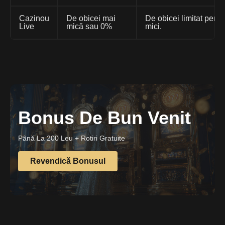
Cazinou
De obicei mai
De obicei limitat pentr
Live
mică sau 0%
mici.
Bonus De Bun Venit
Până La 200 Leu + Rotiri Gratuite
Revendică Bonusul