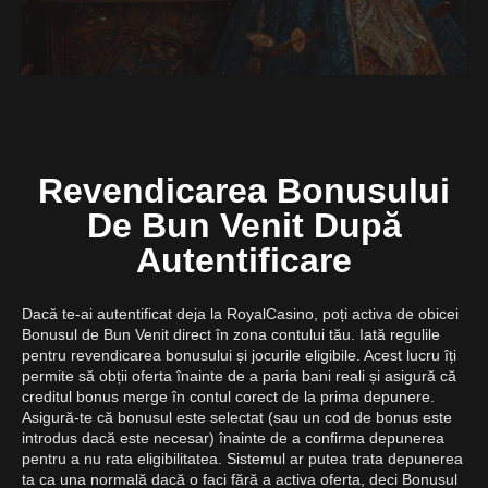
Revendicarea Bonusului
De Bun Venit După
Autentificare
Dacă te-ai autentificat deja la RoyalCasino, poți activa de obicei
Bonusul de Bun Venit direct în zona contului tău. Iată regulile
pentru revendicarea bonusului și jocurile eligibile. Acest lucru îți
permite să obții oferta înainte de a paria bani reali și asigură că
creditul bonus merge în contul corect de la prima depunere.
Asigură-te că bonusul este selectat (sau un cod de bonus este
introdus dacă este necesar) înainte de a confirma depunerea
pentru a nu rata eligibilitatea. Sistemul ar putea trata depunerea
ta ca una normală dacă o faci fără a activa oferta, deci Bonusul