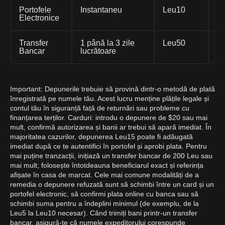
Portofele
Instantaneu
Leu10
Ex
Electronice
Transfer
1 până la 3 zile
Leu50
Ce
Bancar
lucrătoare
re
Important: Depunerile trebuie să provină dintr-o metodă de plată
înregistrată pe numele tău. Acest lucru menține plățile legale și
contul tău în siguranță față de returnări sau probleme cu
finanțarea terților. Carduri: introdu o depunere de $20 sau mai
mult, confirmă autorizarea și banii ar trebui să apară imediat. În
majoritatea cazurilor, depunerea Leu15 poate fi adăugată
imediat după ce te autentifici în portofel și aprobi plata. Pentru
mai puține tranzacții, inițiază un transfer bancar de 200 Leu sau
mai mult; folosește întotdeauna beneficiarul exact și referința
afișate în casa de marcat. Cele mai comune modalități de a
remedia o depunere refuzată sunt să schimbi între un card și un
portofel electronic, să confirmi plata online cu banca sau să
schimbi suma pentru a îndeplini minimul (de exemplu, de la
Leu5 la Leu10 necesar). Când trimiți bani printr-un transfer
bancar, asigură-te că numele expeditorului corespunde