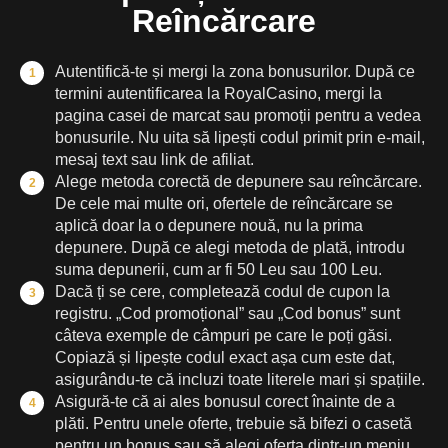
Reîncărcare
Autentifică-te și mergi la zona bonusurilor. După ce
termini autentificarea la RoyalCasino, mergi la
pagina casei de marcat sau promoții pentru a vedea
bonusurile. Nu uita să lipești codul primit prin e-mail,
mesaj text sau link de afiliat.
Alege metoda corectă de depunere sau reîncărcare.
De cele mai multe ori, ofertele de reîncărcare se
aplică doar la o depunere nouă, nu la prima
depunere. După ce alegi metoda de plată, introdu
suma depunerii, cum ar fi 50 Leu sau 100 Leu.
Dacă ți se cere, completează codul de cupon la
registru. „Cod promoțional” sau „Cod bonus” sunt
câteva exemple de câmpuri pe care le poți găsi.
Copiază și lipește codul exact așa cum este dat,
asigurându-te că incluzi toate literele mari și spațiile.
Asigură-te că ai ales bonusul corect înainte de a
plăti. Pentru unele oferte, trebuie să bifezi o casetă
pentru un bonus sau să alegi oferta dintr-un meniu