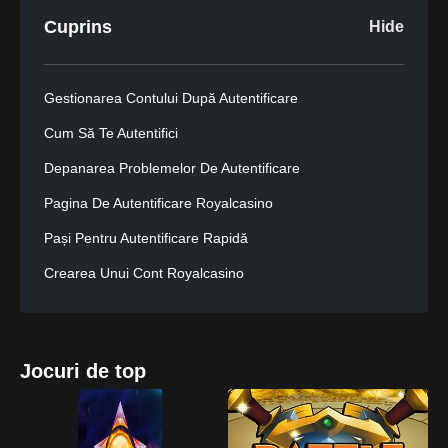
Cuprins
Hide
Gestionarea Contului După Autentificare
Cum Să Te Autentifici
Depanarea Problemelor De Autentificare
Pagina De Autentificare Royalcasino
Pași Pentru Autentificare Rapidă
Crearea Unui Cont Royalcasino
Urmează Acești Pași Pentru A Te Înregistra
Revendicarea Bonusului De Bun Venit După
Autentificare
Jocuri de top
Sfaturi Pentru Obținerea Bonusului De Bun Venit După
Autentificare