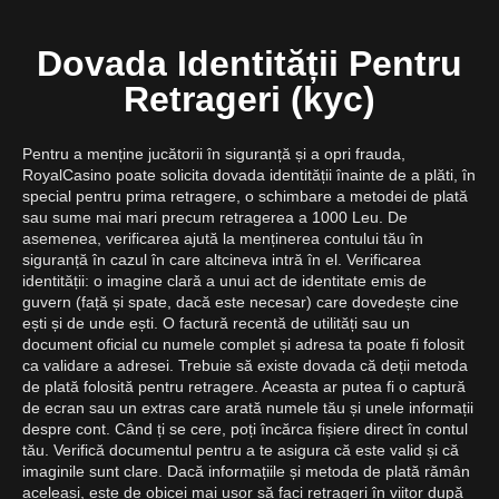
Dovada Identității Pentru
Retrageri (kyc)
Pentru a menține jucătorii în siguranță și a opri frauda,
RoyalCasino poate solicita dovada identității înainte de a plăti, în
special pentru prima retragere, o schimbare a metodei de plată
sau sume mai mari precum retragerea a 1000 Leu. De
asemenea, verificarea ajută la menținerea contului tău în
siguranță în cazul în care altcineva intră în el. Verificarea
identității: o imagine clară a unui act de identitate emis de
guvern (față și spate, dacă este necesar) care dovedește cine
ești și de unde ești. O factură recentă de utilități sau un
document oficial cu numele complet și adresa ta poate fi folosit
ca validare a adresei. Trebuie să existe dovada că deții metoda
de plată folosită pentru retragere. Aceasta ar putea fi o captură
de ecran sau un extras care arată numele tău și unele informații
despre cont. Când ți se cere, poți încărca fișiere direct în contul
tău. Verifică documentul pentru a te asigura că este valid și că
imaginile sunt clare. Dacă informațiile și metoda de plată rămân
aceleași, este de obicei mai ușor să faci retrageri în viitor după