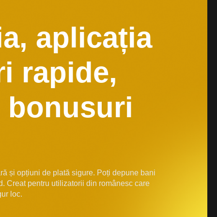
a, aplicația
i rapide,
i bonusuri
ă și opțiuni de plată sigure. Poți depune bani
id. Creat pentru utilizatorii din românesc care
ur loc.