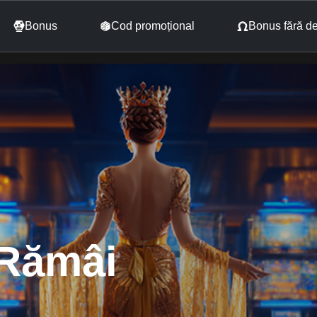
Bonus
Cod promoțional
Bonus fără d
–Rămâi