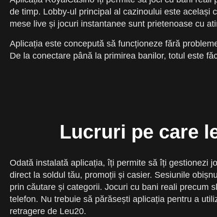
de timp. Lobby-ul principal al cazinoului este același 
mese live și jocuri instantanee sunt prietenoase cu at
Aplicația este concepută să funcționeze fără probleme ș
De la conectare până la primirea banilor, totul este fă
Lucruri pe care le
Odată instalată aplicația, îți permite să îți gestionezi j
direct la soldul tău, promoții și casier. Sesiunile obișnu
prin căutare și categorii. Jocuri cu bani reali precum sl
telefon. Nu trebuie să părăsești aplicația pentru a util
retragere de Leu20.