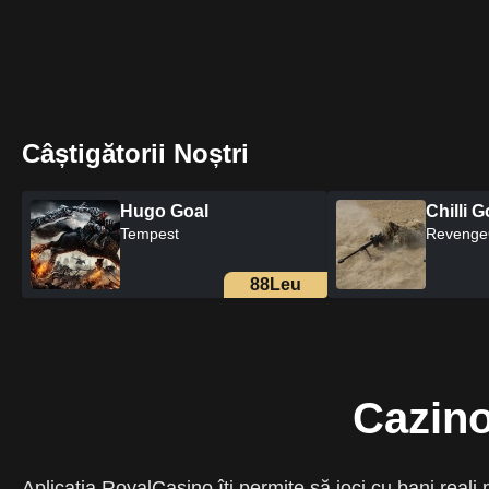
Câștigătorii Noștri
Hot 777
Hugo G
Blistered Outlaw
Tempest
328Leu
Cazino
Aplicația RoyalCasino îți permite să joci cu bani reali