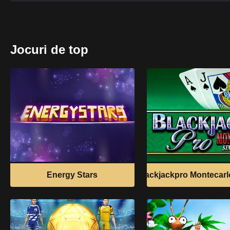
Cum să rezolvi: Nu te poți conecta?
Oferte la prima depunere și bonus de bun venit în aplicaț
Jocuri de top
Cum să obții bonusul la prima depunere al aplicației Roy
Cum funcționează codurile promoționale în aplicația Roy
Modalități posibile de a depune bani
Retrageri și timpi de încasare: Cum să primești banii mai
Limite comune în aplicația Royalcasino
Aplicația Royalcasino
Energy Stars
Blackjackpro Montecarl