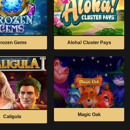
Frozen Gems
Aloha! Cluster Pays
Magic Oak
Caligula