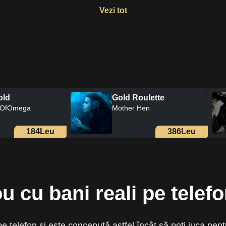
Vezi tot
oal
Chilli Gold
RevengeOfOmega
88Leu
184Leu
u cu bani reali pe telefo
 pe telefon și este concepută astfel încât să poți juca pe